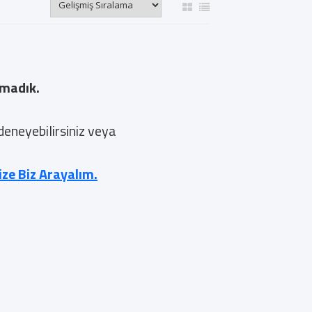
amadık.
 deneyebilirsiniz veya
nize Biz Arayalım.