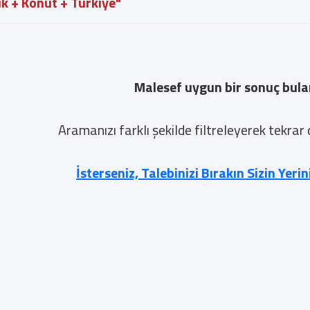
ık + Konut + Türkiye"
Malesef uygun bir sonuç bul
Aramanızı farklı şekilde filtreleyerek tekrar
İsterseniz, Talebinizi Bırakın Sizin Yeri