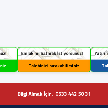
nuz!
Emlak mı Satmak İstiyorsunuz!
Yatırı
iniz
Talebinizi bırakabilirsiniz
Tal
Bilgi Almak İçin,
0533 442 50 31