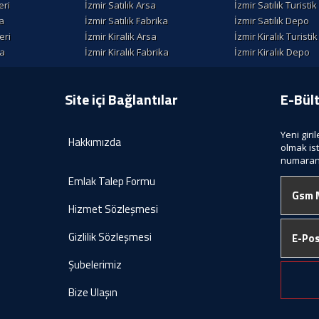
eri
İzmir Satılık Arsa
İzmir Satılık Turisti
la
İzmir Satılık Fabrika
İzmir Satılık Depo
eri
İzmir Kiralik Arsa
İzmir Kiralık Turisti
la
İzmir Kiralık Fabrika
İzmir Kiralık Depo
Site içi Bağlantılar
E-Bül
Yeni giri
Hakkımızda
olmak is
numaranı
Emlak Talep Formu
Hizmet Sözleşmesi
Gizlilik Sözleşmesi
Şubelerimiz
Bize Ulaşın