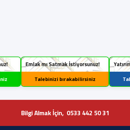
nuz!
Emlak mı Satmak İstiyorsunuz!
Yatırı
iniz
Talebinizi bırakabilirsiniz
Tal
Bilgi Almak İçin,
0533 442 50 31