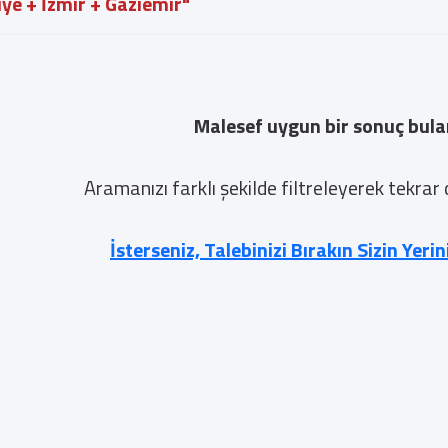
iye + İzmir + Gaziemir"
Malesef uygun bir sonuç bul
Aramanızı farklı şekilde filtreleyerek tekrar
İsterseniz, Talebinizi Bırakın Sizin Yeri