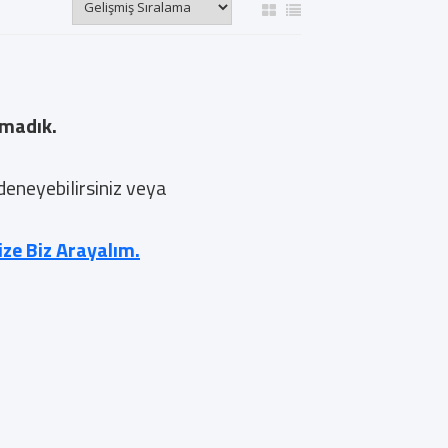
amadık.
 deneyebilirsiniz veya
nize Biz Arayalım.