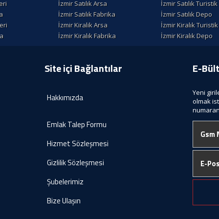
eri
İzmir Satılık Arsa
İzmir Satılık Turisti
la
İzmir Satılık Fabrika
İzmir Satılık Depo
eri
İzmir Kiralik Arsa
İzmir Kiralık Turisti
la
İzmir Kiralık Fabrika
İzmir Kiralık Depo
Site içi Bağlantılar
E-Bül
Yeni giri
Hakkımızda
olmak is
numaranı
Emlak Talep Formu
Hizmet Sözleşmesi
Gizlilik Sözleşmesi
Şubelerimiz
Bize Ulaşın