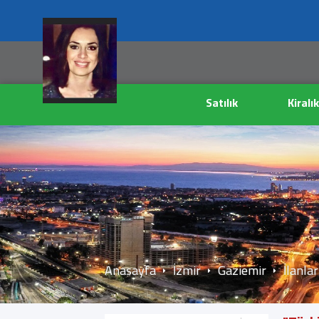
Satılık
Kiralık
Anasayfa
İzmir
Gaziemir
İlanlar